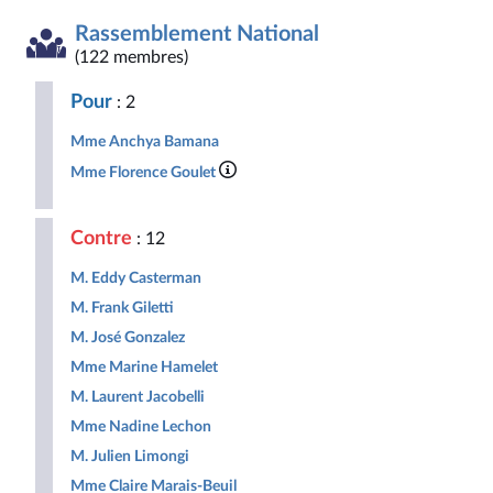
la
insoumise
apparentés
Social
Indépendants
Outre-
Gauche
Union
Députés
République
-
mer
Rassemblement National
Démocrate
des
non
Nouveau
et
et
droites
inscrits
Front
Territoir
(122 membres)
Républicaine
pour
Populaire
la
Pour
: 2
République
Mme Anchya Bamana
Mme Florence Goulet
Contre
: 12
M. Eddy Casterman
M. Frank Giletti
M. José Gonzalez
Mme Marine Hamelet
M. Laurent Jacobelli
Mme Nadine Lechon
M. Julien Limongi
Mme Claire Marais-Beuil