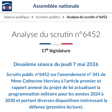
Accèder
Aller au contenu
Aller en bas de la page
Assemblée nationale
à la
page
Séance publique
Scrutins publics
Analyse du scrutin n°6452
d'accueil
Analyse du scrutin n°6452
e
17
législature
Deuxième séance du jeudi 7 mai 2026
Scrutin public n°6452 sur l'amendement n° 341 de
Mme Catherine Hervieu à l'article premier et
rapport annexé du projet de loi actualisant la
programmation militaire pour les années 2024 à
2030 et portant diverses dispositions intéressant la
défense (première lecture).