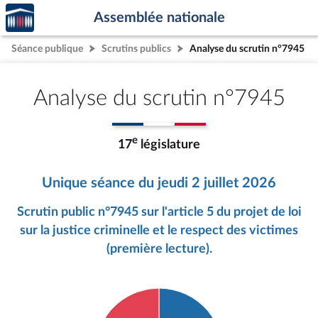
Accèder
Aller au contenu
Aller en bas de la page
Assemblée nationale
à la
page
Séance publique
Scrutins publics
Analyse du scrutin n°7945
d'accueil
Analyse du scrutin n°7945
e
17
législature
Unique séance du jeudi 2 juillet 2026
Scrutin public n°7945 sur l'article 5 du projet de loi
sur la justice criminelle et le respect des victimes
(première lecture).