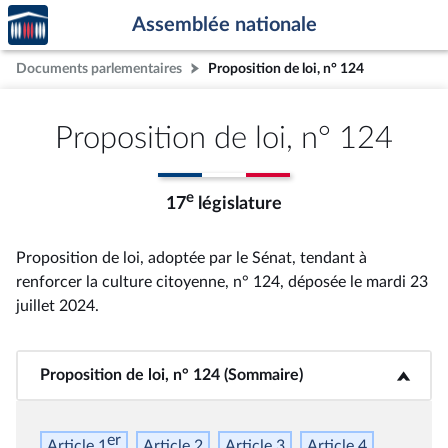
Accèder
Aller au contenu
Aller en bas de la page
Assemblée nationale
à la
page
Documents parlementaires
Proposition de loi, n° 124
d'accueil
Proposition de loi, n° 124
e
17
législature
Proposition de loi, adoptée par le Sénat, tendant à
renforcer la culture citoyenne, n° 124
, déposée le mardi 23
juillet 2024
.
Proposition de loi, n° 124 (Sommaire)
<b>Proposition de loi, n° 124 (Sommaire)</b>
er
Article 1
Article 2
Article 3
Article 4