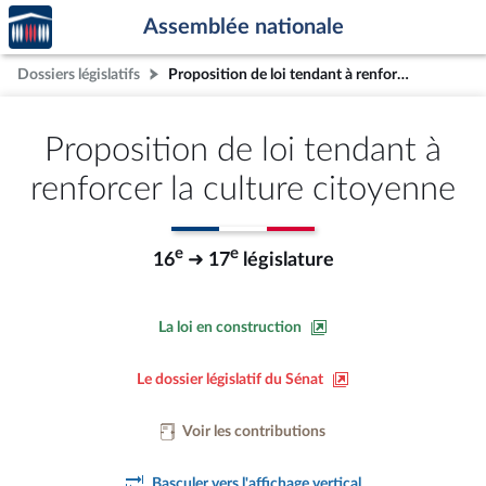
Accèder
Aller au contenu
Aller en bas de la page
Assemblée nationale
à la
page
Dossiers législatifs
Proposition de loi tendant à renforcer la culture citoyenne
d'accueil
Proposition de loi tendant à
renforcer la culture citoyenne
e
e
16
➜ 17
législature
La loi en construction
Le dossier législatif du Sénat
Voir les contributions
Basculer vers l'affichage vertical