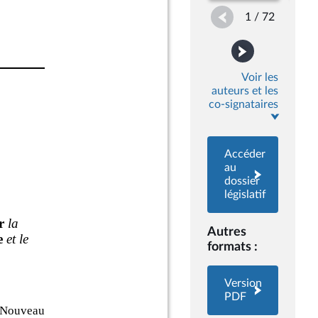
1 / 72
Voir les
auteurs et les
co-signataires
Accéder
au
dossier
législatif
Autres
formats :
Version
PDF