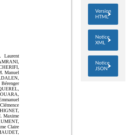
Version
HTML
Notice
XML
Notice
JSON