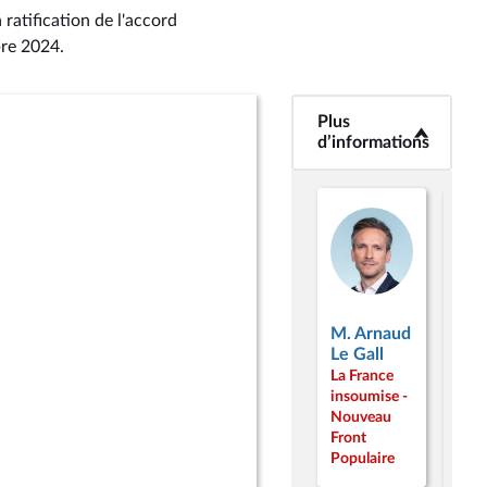
ratification de l'accord
bre 2024
.
Plus
<b>Plus
d’informations</b>
d’informations
Mm
M. Arnaud
Nad
Le Gall
Abo
La France
La F
insoumise -
inso
Nouveau
Nou
Front
Fron
Populaire
Popu