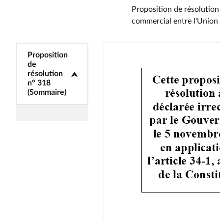
Proposition de résolution 
commercial entre l'Union
Proposition
<b>Proposition de
de
résolution n° 318
résolution
(Sommaire)</b>
n° 318
(Sommaire)