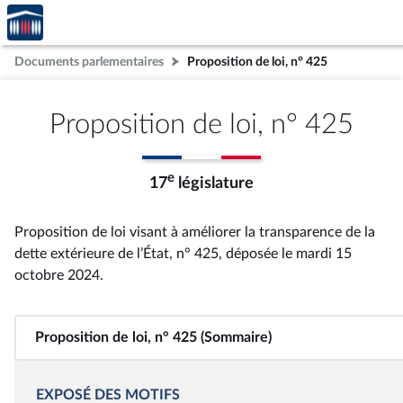
Accèder
Aller au contenu
Aller en bas de la page
à la
page
Documents parlementaires
Proposition de loi, n° 425
d'accueil
Proposition de loi, n° 425
e
17
législature
Proposition de loi visant à améliorer la transparence de la
dette extérieure de l’État, n° 425
, déposée le mardi 15
octobre 2024
.
Proposition de loi, n° 425 (Sommaire)
EXPOSÉ DES MOTIFS