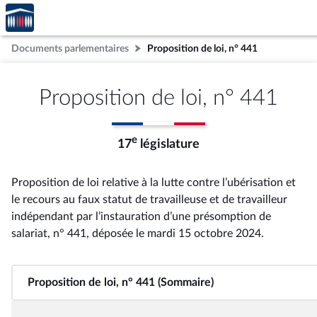
Accèder
Aller au contenu
Aller en bas de la page
à la
page
Documents parlementaires
Proposition de loi, n° 441
d'accueil
Proposition de loi, n° 441
e
17
législature
Proposition de loi relative à la lutte contre l’ubérisation et
le recours au faux statut de travailleuse et de travailleur
indépendant par l’instauration d’une présomption de
salariat, n° 441
, déposée le mardi 15 octobre 2024
.
Proposition de loi, n° 441 (Sommaire)