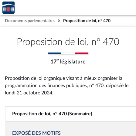
Accèder
Aller au contenu
Aller en bas de la page
à la
page
Documents parlementaires
Proposition de loi, n° 470
d'accueil
Proposition de loi, n° 470
e
17
législature
Proposition de loi organique visant à mieux organiser la
programmation des finances publiques, n° 470
, déposée le
lundi 21 octobre 2024
.
Proposition de loi, n° 470 (Sommaire)
EXPOSÉ DES MOTIFS