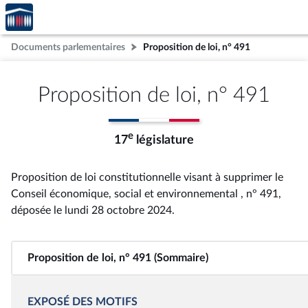
Accèder
Aller au contenu
Aller en bas de la page
à la
page
Documents parlementaires
Proposition de loi, n° 491
d'accueil
Proposition de loi, n° 491
e
17
législature
Proposition de loi constitutionnelle visant à supprimer le
Conseil économique, social et environnemental , n° 491
,
déposée le lundi 28 octobre 2024
.
Proposition de loi, n° 491 (Sommaire)
EXPOSÉ DES MOTIFS