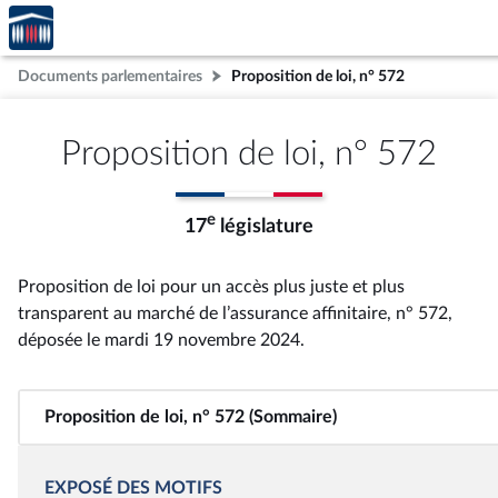
Accèder
Aller au contenu
Aller en bas de la page
à la
page
Documents parlementaires
Proposition de loi, n° 572
d'accueil
Proposition de loi, n° 572
e
17
législature
Proposition de loi pour un accès plus juste et plus
transparent au marché de l’assurance affinitaire, n° 572
,
déposée le mardi 19 novembre 2024
.
Proposition de loi, n° 572 (Sommaire)
EXPOSÉ DES MOTIFS