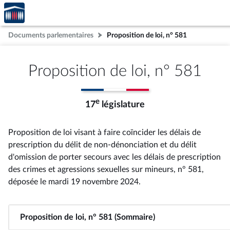
Accèder
Aller au contenu
Aller en bas de la page
à la
page
Documents parlementaires
Proposition de loi, n° 581
d'accueil
Proposition de loi, n° 581
e
17
législature
Proposition de loi visant à faire coïncider les délais de
prescription du délit de non-dénonciation et du délit
d'omission de porter secours avec les délais de prescription
des crimes et agressions sexuelles sur mineurs, n° 581
,
déposée le mardi 19 novembre 2024
.
Proposition de loi, n° 581 (Sommaire)