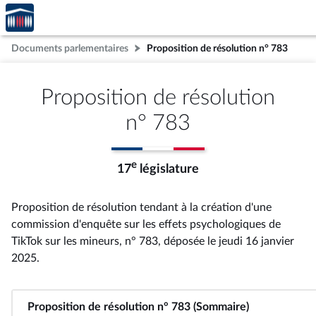
Accèder
Aller au contenu
Aller en bas de la page
à la
page
Documents parlementaires
Proposition de résolution n° 783
d'accueil
Proposition de résolution
n° 783
e
17
législature
Proposition de résolution tendant à la création d'une
commission d'enquête sur les effets psychologiques de
TikTok sur les mineurs, n° 783
, déposée le jeudi 16 janvier
2025
.
Proposition de résolution n° 783 (Sommaire)