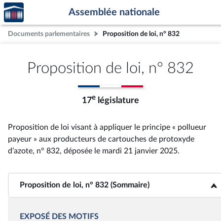
Accèder
Aller au contenu
Aller en bas de la page
Assemblée nationale
à la
page
Documents parlementaires
Proposition de loi, n° 832
d'accueil
Proposition de loi, n° 832
e
17
législature
Proposition de loi visant à appliquer le principe « pollueur
payeur » aux producteurs de cartouches de protoxyde
d’azote, n° 832
, déposée le mardi 21 janvier 2025
.
Proposition de loi, n° 832 (Sommaire)
<b>Proposition de loi, n° 832 (Sommaire)</b>
EXPOSÉ DES MOTIFS