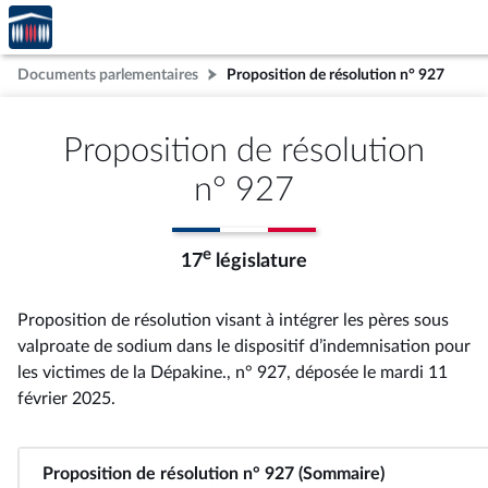
Accèder
Aller au contenu
Aller en bas de la page
à la
page
Documents parlementaires
Proposition de résolution n° 927
d'accueil
Proposition de résolution
n° 927
e
17
législature
Proposition de résolution visant à intégrer les pères sous
valproate de sodium dans le dispositif d’indemnisation pour
les victimes de la Dépakine., n° 927
, déposée le mardi 11
février 2025
.
Proposition de résolution n° 927 (Sommaire)