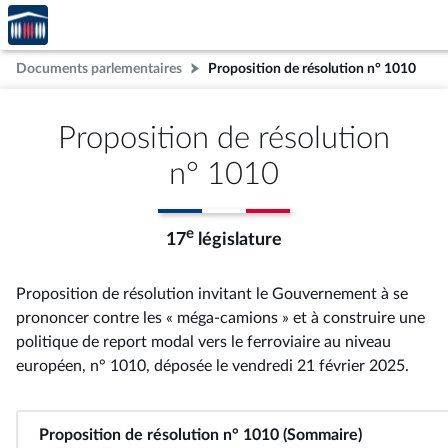
Accèder
Aller au contenu
Aller en bas de la page
à la
page
Documents parlementaires
Proposition de résolution n° 1010
d'accueil
Proposition de résolution
n° 1010
e
17
législature
Proposition de résolution invitant le Gouvernement à se
prononcer contre les « méga-camions » et à construire une
politique de report modal vers le ferroviaire au niveau
européen, n° 1010
, déposée le vendredi 21 février 2025
.
Proposition de résolution n° 1010 (Sommaire)