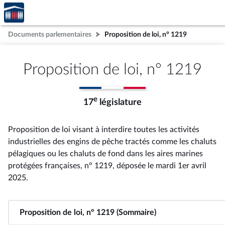
Accèder
Aller au contenu
Aller en bas de la page
à la
page
Documents parlementaires
Proposition de loi, n° 1219
d'accueil
Proposition de loi, n° 1219
e
17
législature
Proposition de loi visant à interdire toutes les activités
industrielles des engins de pêche tractés comme les chaluts
pélagiques ou les chaluts de fond dans les aires marines
protégées françaises, n° 1219
, déposée le mardi 1er avril
2025
.
Proposition de loi, n° 1219 (Sommaire)