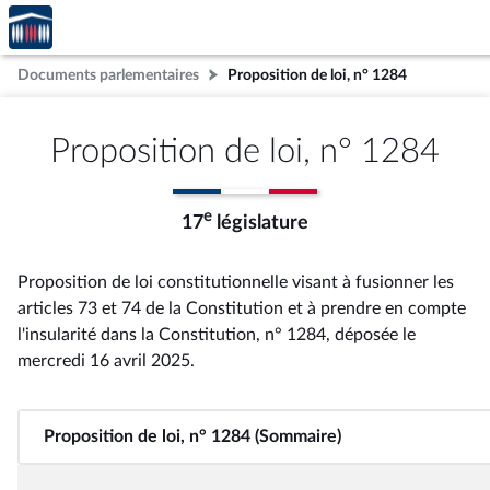
Accèder
Aller au contenu
Aller en bas de la page
à la
page
Documents parlementaires
Proposition de loi, n° 1284
d'accueil
Proposition de loi, n° 1284
e
17
législature
Proposition de loi constitutionnelle visant à fusionner les
articles 73 et 74 de la Constitution et à prendre en compte
l'insularité dans la Constitution, n° 1284
, déposée le
mercredi 16 avril 2025
.
Proposition de loi, n° 1284 (Sommaire)