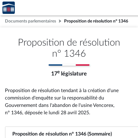
Accèder
Aller au contenu
Aller en bas de la page
à la
page
Documents parlementaires
Proposition de résolution n° 1346
d'accueil
Proposition de résolution
n° 1346
e
17
législature
Proposition de résolution tendant à la création d'une
commission d'enquête sur la responsabilité du
Gouvernement dans l'abandon de l'usine Vencorex,
n° 1346
, déposée le lundi 28 avril 2025
.
Proposition de résolution n° 1346 (Sommaire)