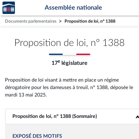
Accèder
Aller au contenu
Aller en bas de la page
Assemblée nationale
à la
page
Documents parlementaires
Proposition de loi, n° 1388
d'accueil
Proposition de loi, n° 1388
e
17
législature
Proposition de loi visant à mettre en place un régime
dérogatoire pour les dameuses à treuil, n° 1388
, déposée le
mardi 13 mai 2025
.
Proposition de loi, n° 1388 (Sommaire)
<b>Proposition de loi, n° 1388 (Sommaire)</b>
EXPOSÉ DES MOTIFS