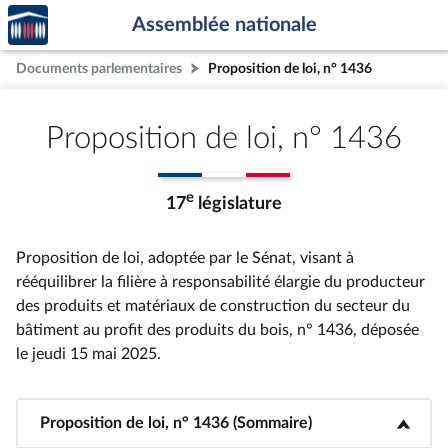
Accèder
Aller au contenu
Aller en bas de la page
Assemblée nationale
à la
page
Documents parlementaires
Proposition de loi, n° 1436
d'accueil
Proposition de loi, n° 1436
e
17
législature
Proposition de loi, adoptée par le Sénat, visant à
rééquilibrer la filière à responsabilité élargie du producteur
des produits et matériaux de construction du secteur du
bâtiment au profit des produits du bois, n° 1436
, déposée
le jeudi 15 mai 2025
.
Proposition de loi, n° 1436 (Sommaire)
<b>Proposition de loi, n° 1436 (Sommaire)</b>