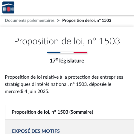
Accèder
Aller au contenu
Aller en bas de la page
à la
page
Documents parlementaires
Proposition de loi, n° 1503
d'accueil
Proposition de loi, n° 1503
e
17
législature
Proposition de loi relative à la protection des entreprises
stratégiques d'intérêt national, n° 1503
, déposée le
mercredi 4 juin 2025
.
Proposition de loi, n° 1503 (Sommaire)
EXPOSÉ DES MOTIFS