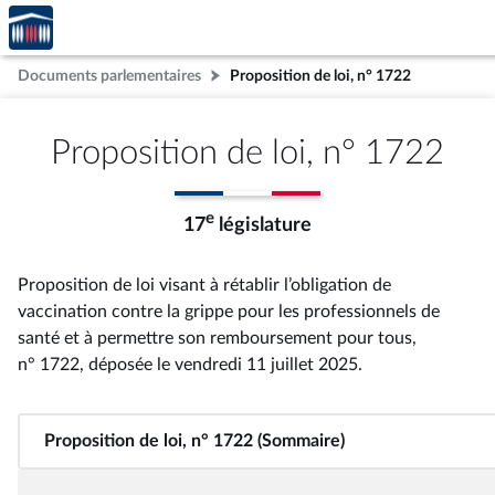
Accèder
Aller au contenu
Aller en bas de la page
à la
page
Documents parlementaires
Proposition de loi, n° 1722
d'accueil
Proposition de loi, n° 1722
e
17
législature
Proposition de loi visant à rétablir l’obligation de
vaccination contre la grippe pour les professionnels de
santé et à permettre son remboursement pour tous,
n° 1722
, déposée le vendredi 11 juillet 2025
.
Proposition de loi, n° 1722 (Sommaire)