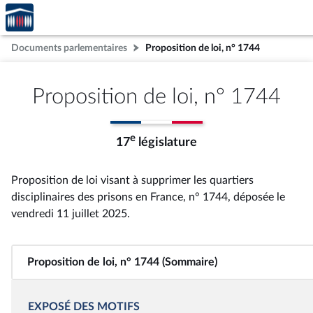
Accèder
Aller au contenu
Aller en bas de la page
à la
page
Documents parlementaires
Proposition de loi, n° 1744
d'accueil
Proposition de loi, n° 1744
e
17
législature
Proposition de loi visant à supprimer les quartiers
disciplinaires des prisons en France, n° 1744
, déposée le
vendredi 11 juillet 2025
.
Proposition de loi, n° 1744 (Sommaire)
EXPOSÉ DES MOTIFS