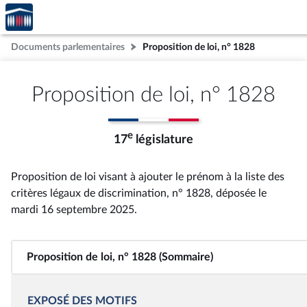
Accèder
Aller au contenu
Aller en bas de la page
à la
page
Documents parlementaires
Proposition de loi, n° 1828
d'accueil
Proposition de loi, n° 1828
e
17
législature
Proposition de loi visant à ajouter le prénom à la liste des
critères légaux de discrimination, n° 1828
, déposée le
mardi 16 septembre 2025
.
Proposition de loi, n° 1828 (Sommaire)
EXPOSÉ DES MOTIFS