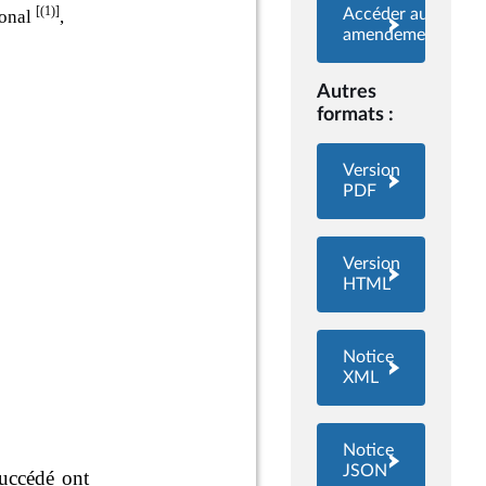
Accéder aux
amendements
Autres
formats :
Version
PDF
Version
HTML
Notice
XML
Notice
JSON