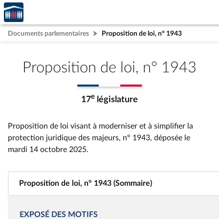
Accèder
Aller au contenu
Aller en bas de la page
à la
page
Documents parlementaires
Proposition de loi, n° 1943
d'accueil
Proposition de loi, n° 1943
e
17
législature
Proposition de loi visant à moderniser et à simplifier la
protection juridique des majeurs, n° 1943
, déposée le
mardi 14 octobre 2025
.
Proposition de loi, n° 1943 (Sommaire)
EXPOSÉ DES MOTIFS