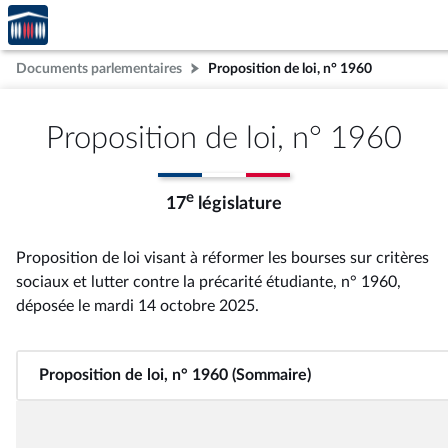
Accèder
Aller au contenu
Aller en bas de la page
à la
page
Documents parlementaires
Proposition de loi, n° 1960
d'accueil
Proposition de loi, n° 1960
e
17
législature
Proposition de loi visant à réformer les bourses sur critères
sociaux et lutter contre la précarité étudiante, n° 1960
,
déposée le mardi 14 octobre 2025
.
Proposition de loi, n° 1960 (Sommaire)