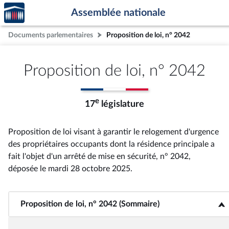
Accèder
Aller au contenu
Aller en bas de la page
Assemblée nationale
à la
page
Documents parlementaires
Proposition de loi, n° 2042
d'accueil
Proposition de loi, n° 2042
e
17
législature
Proposition de loi visant à garantir le relogement d'urgence
des propriétaires occupants dont la résidence principale a
fait l'objet d'un arrêté de mise en sécurité, n° 2042
,
déposée le mardi 28 octobre 2025
.
Proposition de loi, n° 2042 (Sommaire)
<b>Proposition de loi, n° 2042 (Sommaire)</b>