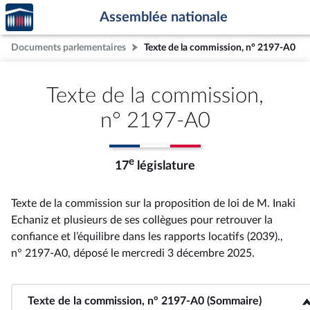
Accèder
Aller au contenu
Aller en bas de la page
Assemblée nationale
à la
page
Documents parlementaires
Texte de la commission, n° 2197-A0
d'accueil
Texte de la commission,
n° 2197-A0
e
17
législature
Texte de la commission sur la proposition de loi de M. Inaki
Echaniz et plusieurs de ses collègues pour retrouver la
confiance et l’équilibre dans les rapports locatifs (2039).,
n° 2197-A0
, déposé le mercredi 3 décembre 2025
.
Texte de la commission, n° 2197-A0 (Sommaire)
<b>Texte de la commission, n° 2197-A0 (Sommaire)</b>