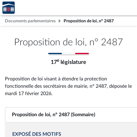
Accèder
Aller au contenu
Aller en bas de la page
à la
page
Documents parlementaires
Proposition de loi, n° 2487
d'accueil
Proposition de loi, n° 2487
e
17
législature
Proposition de loi visant à étendre la protection
fonctionnelle des secrétaires de mairie, n° 2487
, déposée le
mardi 17 février 2026
.
Proposition de loi, n° 2487 (Sommaire)
EXPOSÉ DES MOTIFS