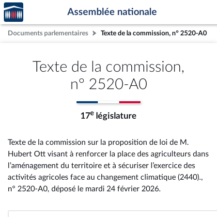
Accèder
Aller au contenu
Aller en bas de la page
Assemblée nationale
à la
page
Documents parlementaires
Texte de la commission, n° 2520-A0
d'accueil
Texte de la commission,
n° 2520-A0
e
17
législature
Texte de la commission sur la proposition de loi de M.
Hubert Ott visant à renforcer la place des agriculteurs dans
l’aménagement du territoire et à sécuriser l’exercice des
activités agricoles face au changement climatique (2440).,
n° 2520-A0
, déposé le mardi 24 février 2026
.