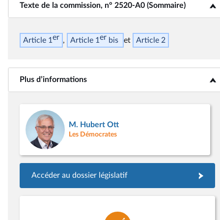
Texte de la commission, n° 2520-A0 (Sommaire)
<b>Texte de la commission, n° 2520-A0 (Sommaire)</b>
er
er
Article 1
Article 1
bis
Article 2
Plus d’informations
<b>Plus d’informations</b>
M. Hubert Ott
Les Démocrates
Accéder au dossier législatif