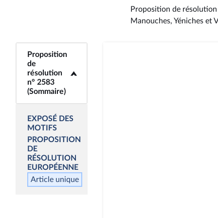
Proposition de résolution
Manouches, Yéniches et 
Proposition
<b>Proposition de
de
résolution n° 2583
résolution
(Sommaire)</b>
n° 2583
(Sommaire)
EXPOSÉ DES
MOTIFS
PROPOSITION
DE
RÉSOLUTION
EUROPÉENNE
Article unique