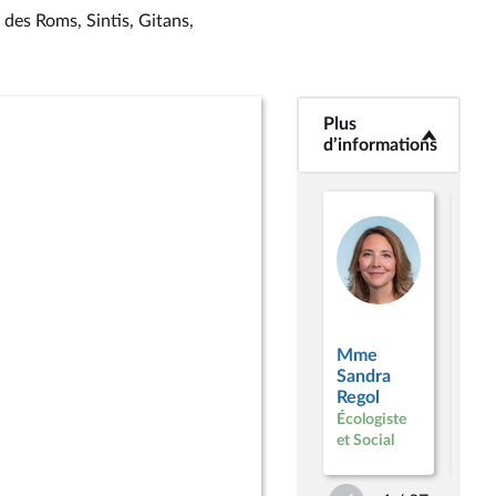
des Roms, Sintis, Gitans,
Plus
<b>Plus
d’informations</b>
d’informations
Mm
Ersi
Sou
Mme
La F
Sandra
inso
Regol
Nou
Écologiste
Fron
et Social
Popu