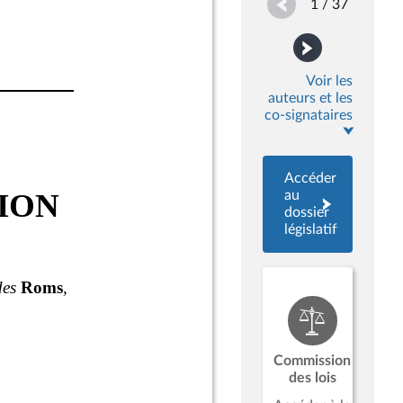
1 / 37
Voir les
auteurs et les
co-signataires
Accéder
au
dossier
législatif
Commission
des lois