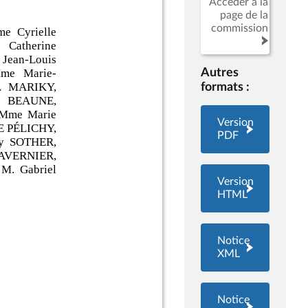
Accéder à la
page de la
commission
Autres
formats :
Version
PDF
Version
HTML
Notice
XML
Notice