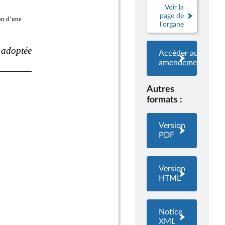
Voir la
page de
l'organe
Accéder aux
amendements
Autres
formats :
Version
PDF
Version
HTML
Notice
XML