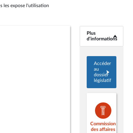
 les expose l'utilisation
Plus
<b>Plus
d’informations</b>
d’informations
Accéder
au
dossier
législatif
Commission
des affaires