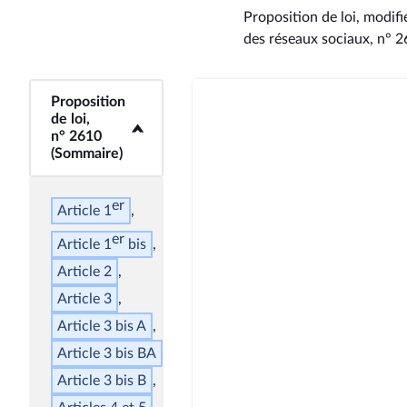
Proposition de loi, modifi
des réseaux sociaux, n° 
Proposition
<b>Proposition de
de loi,
loi, n° 2610
n° 2610
(Sommaire)</b>
(Sommaire)
er
Article 1
er
Article 1
bis
Article 2
Article 3
Article 3
bis
A
Article 3
bis
BA
Article 3
bis
B