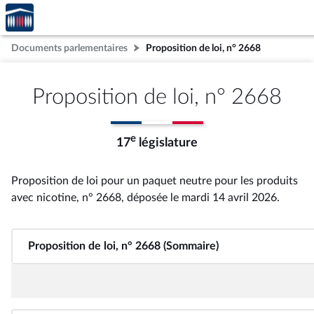
Accèder
Aller au contenu
Aller en bas de la page
à la
page
Documents parlementaires
Proposition de loi, n° 2668
d'accueil
Proposition de loi, n° 2668
e
17
législature
Proposition de loi pour un paquet neutre pour les produits
avec nicotine, n° 2668
, déposée le mardi 14 avril 2026
.
Proposition de loi, n° 2668 (Sommaire)