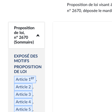
Proposition de loi visant 
n° 2670
, déposée le mard
Proposition
<b>Proposition de
de loi,
loi, n° 2670
n° 2670
(Sommaire)</b>
(Sommaire)
EXPOSÉ DES
MOTIFS
PROPOSITION
DE LOI
er
Article 1
Article 2
Article 3
Article 4
Article 5