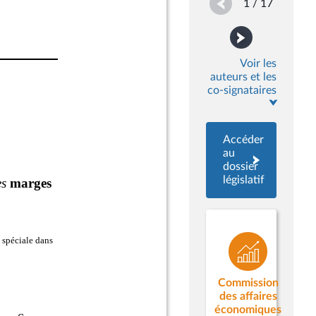
1 / 17
Voir les
auteurs et les
co-signataires
Accéder
au
dossier
législatif
Commission
des affaires
économiques