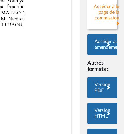
Accéder à la
page de la
commission
Accéder aux
amendements
Autres
formats :
Version
PDF
Version
HTML