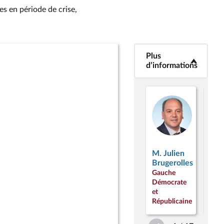
es en période de crise,
Plus
<b>Plus
d’informations</b>
d’informations
M.
M. Julien
Sté
Brugerolles
Peu
Gauche
Gau
Démocrate
Dém
et
et
Républicaine
Répu