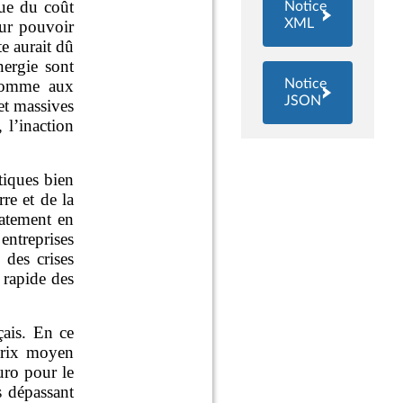
Notice
XML
Notice
JSON