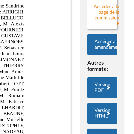
Accéder à la
page de la
commission
Accéder aux
amendements
Autres
formats :
Version
PDF
Version
HTML