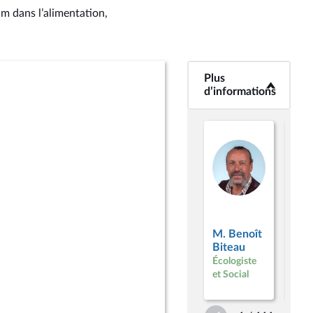
um dans l’alimentation,
Plus
<b>Plus
d’informations</b>
d’informations
Mm
M. Benoît
Clé
Biteau
Aut
Écologiste
Écol
et Social
Soci