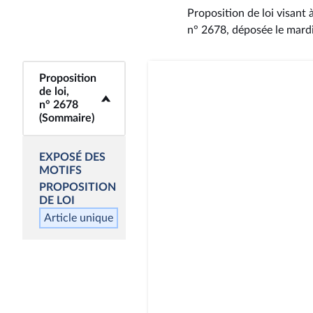
Proposition de loi visant 
n° 2678
, déposée le mard
Proposition
<b>Proposition de
de loi,
loi, n° 2678
n° 2678
(Sommaire)</b>
(Sommaire)
EXPOSÉ DES
MOTIFS
PROPOSITION
DE LOI
Article unique