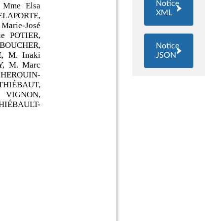
Notice
XML
Notice
JSON