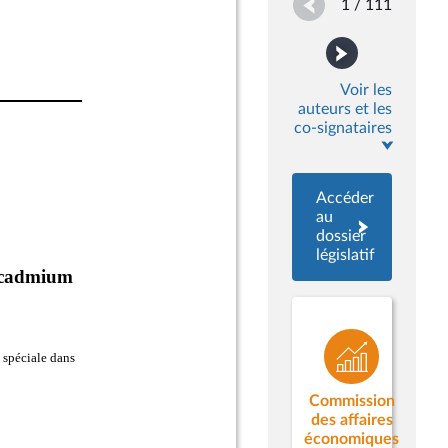
1 / 111
Voir les
auteurs et les
co-signataires
Accéder
au
dossier
législatif
Commission
des affaires
économiques