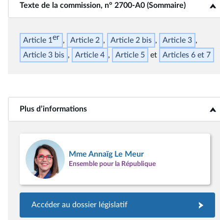
Texte de la commission, n° 2700-A0 (Sommaire)
<b>Texte de la commission, n° 2700-A0 (Sommaire)</b>
er
Article 1
Article 2
Article 2
bis
Article 3
Article 3
bis
Article 4
Article 5
Articles 6 et 7
Plus d’informations
<b>Plus d’informations</b>
Mme Annaïg Le Meur
Ensemble pour la République
Accéder au dossier législatif