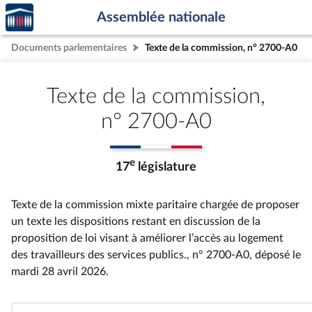
Accèder
Aller au contenu
Aller en bas de la page
Assemblée nationale
à la
page
Documents parlementaires
Texte de la commission, n° 2700-A0
d'accueil
Texte de la commission,
n° 2700-A0
e
17
législature
Texte de la commission mixte paritaire chargée de proposer
un texte les dispositions restant en discussion de la
proposition de loi visant à améliorer l’accès au logement
des travailleurs des services publics., n° 2700-A0
, déposé le
mardi 28 avril 2026
.