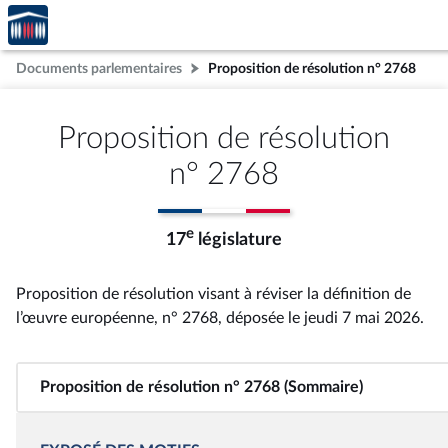
Accèder
Aller au contenu
Aller en bas de la page
à la
page
Documents parlementaires
Proposition de résolution n° 2768
d'accueil
Proposition de résolution
n° 2768
e
17
législature
Proposition de résolution visant à réviser la définition de
l’œuvre européenne, n° 2768
, déposée le jeudi 7 mai 2026
.
Proposition de résolution n° 2768 (Sommaire)