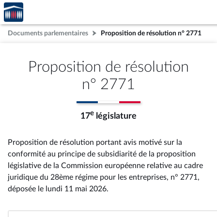
Accèder
Aller au contenu
Aller en bas de la page
à la
page
Documents parlementaires
Proposition de résolution n° 2771
d'accueil
Proposition de résolution
n° 2771
e
17
législature
Proposition de résolution portant avis motivé sur la
conformité au principe de subsidiarité de la proposition
législative de la Commission européenne relative au cadre
juridique du 28ème régime pour les entreprises, n° 2771
,
déposée le lundi 11 mai 2026
.