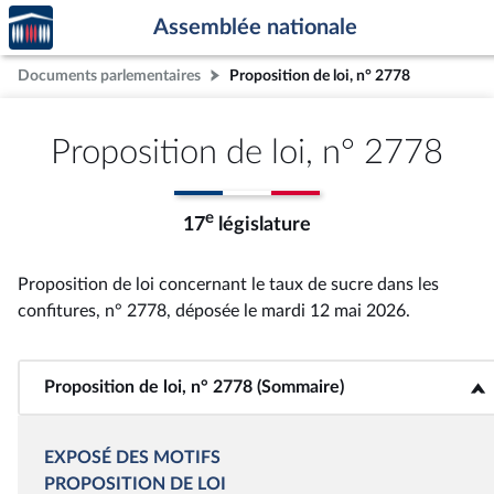
Accèder
Aller au contenu
Aller en bas de la page
Assemblée nationale
à la
page
Documents parlementaires
Proposition de loi, n° 2778
d'accueil
Proposition de loi, n° 2778
e
17
législature
Proposition de loi concernant le taux de sucre dans les
confitures, n° 2778
, déposée le mardi 12 mai 2026
.
Proposition de loi, n° 2778 (Sommaire)
<b>Proposition de loi, n° 2778 (Sommaire)</b>
EXPOSÉ DES MOTIFS
PROPOSITION DE LOI