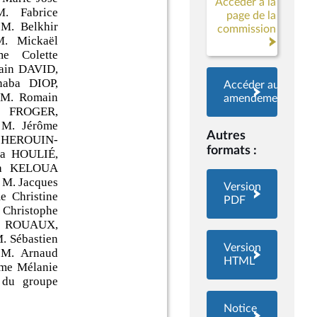
Accéder à la
page de la
commission
Accéder aux
amendements
Autres
formats :
Version
PDF
Version
HTML
Notice