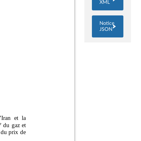
XML
Notice
JSON