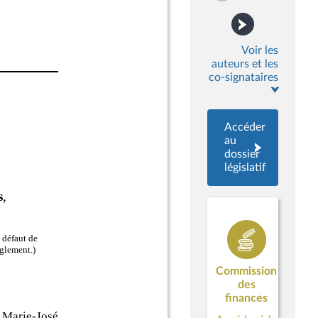
Voir les
auteurs et les
co-signataires
Accéder
au
dossier
législatif
Commission
des
finances