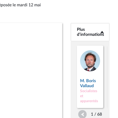
éposée le mardi 12 mai
Plus
<b>Plus
d’informations</b>
d’informations
M.
M. Boris
Phi
Vallaud
Bru
Socialistes
Soci
et
et
apparentés
appa
1 / 68