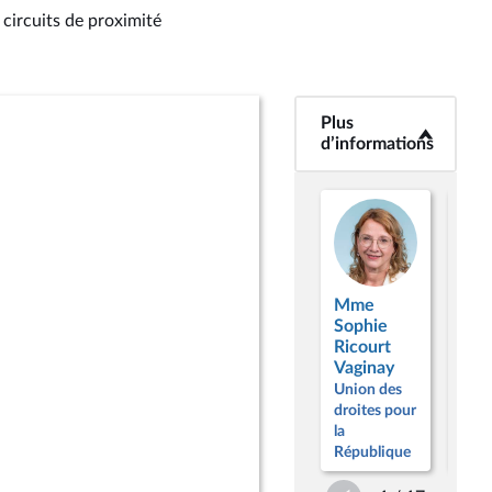
 circuits de proximité
Plus
<b>Plus
d’informations</b>
d’informations
Mme
Sophie
M. 
Ricourt
Ciot
Vaginay
Unio
Union des
droi
droites pour
la
la
Répu
République