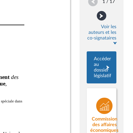
1 / 17
Voir les
auteurs et les
co-signataires
Accéder
au
dossier
législatif
Commission
des affaires
économiques