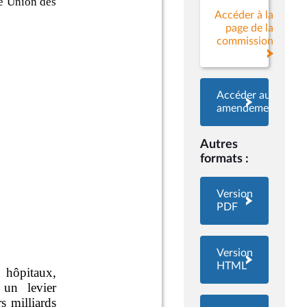
Accéder à la
page de la
commission
Accéder aux
amendements
Autres
formats :
Version
PDF
Version
HTML