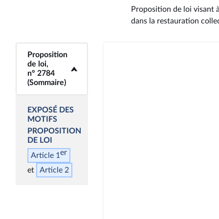
Proposition de loi visant 
dans la restauration colle
Proposition
<b>Proposition de
de loi,
loi, n° 2784
n° 2784
(Sommaire)</b>
(Sommaire)
EXPOSÉ DES
MOTIFS
PROPOSITION
DE LOI
er
Article 1
Article 2