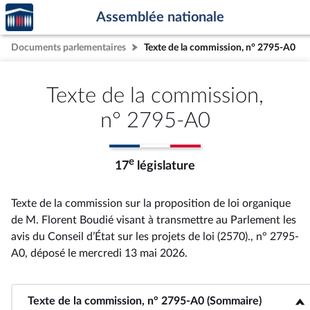
Accèder
Aller au contenu
Aller en bas de la page
Assemblée nationale
à la
page
Documents parlementaires
Texte de la commission, n° 2795-A0
d'accueil
Texte de la commission,
n° 2795-A0
e
17
législature
Texte de la commission sur la proposition de loi organique
de M. Florent Boudié visant à transmettre au Parlement les
avis du Conseil d’État sur les projets de loi (2570)., n° 2795-
A0
, déposé le mercredi 13 mai 2026
.
Texte de la commission, n° 2795-A0 (Sommaire)
<b>Texte de la commission, n° 2795-A0 (Sommaire)</b>