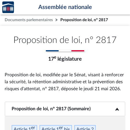
Accèder
Aller au contenu
Aller en bas de la page
Assemblée nationale
à la
page
Documents parlementaires
Proposition de loi, n° 2817
d'accueil
Proposition de loi, n° 2817
e
17
législature
Proposition de loi, modifiée par le Sénat, visant à renforcer
la sécurité, la rétention administrative et la prévention des
risques d'attentat, n° 2817
, déposée le jeudi 21 mai 2026
.
Proposition de loi, n° 2817 (Sommaire)
<b>Proposition de loi, n° 2817 (Sommaire)</b>
er
er
Article 1
Article 1
bis
Article 2