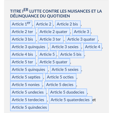
ER
TITRE I
LUTTE CONTRE LES NUISANCES ET LA
DÉLINQUANCE DU QUOTIDIEN
er
Article 1
Article 2
Article 2
bis
Article 2
ter
Article 2
quater
Article 3
Article 3
bis
Article 3
ter
Article 3
quater
Article 3
quinquies
Article 3
sexies
Article 4
Article 4
bis
Article 5
Article 5
bis
Article 5
ter
Article 5
quater
Article 5
quinquies
Article 5
sexies
Article 5
septies
Article 5
octies
Article 5
nonies
Article 5
decies
Article 5
undecies
Article 5
duodecies
Article 5
terdecies
Article 5
quaterdecies
Article 5
quindecies