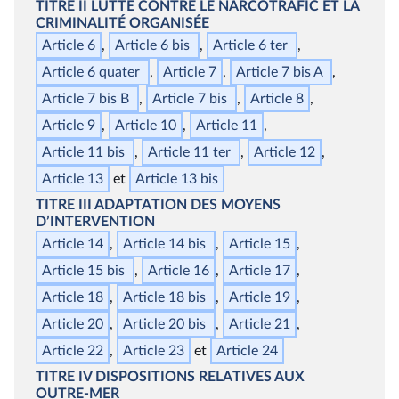
TITRE II
LUTTE CONTRE LE NARCOTRAFIC ET LA
CRIMINALITÉ ORGANISÉE
Article 6
Article 6
bis
Article 6
ter
Article 6
quater
Article 7
Article 7
bis
A
Article 7
bis
B
Article 7
bis
Article 8
Article 9
Article 10
Article 11
Article 11
bis
Article 11
ter
Article 12
Article 13
Article 13
bis
TITRE III
ADAPTATION DES MOYENS
D’INTERVENTION
Article 14
Article 14
bis
Article 15
Article 15
bis
Article 16
Article 17
Article 18
Article 18
bis
Article 19
Article 20
Article 20
bis
Article 21
Article 22
Article 23
Article 24
TITRE IV
DISPOSITIONS RELATIVES AUX
OUTRE
‑
MER