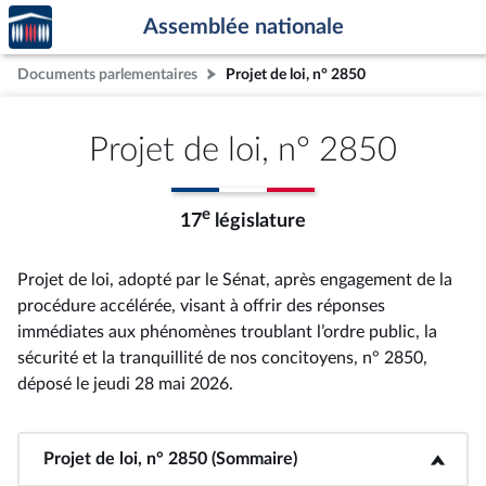
Accèder
Aller au contenu
Aller en bas de la page
Assemblée nationale
à la
page
Documents parlementaires
Projet de loi, n° 2850
d'accueil
Projet de loi, n° 2850
e
17
législature
Projet de loi, adopté par le Sénat, après engagement de la
procédure accélérée, visant à offrir des réponses
immédiates aux phénomènes troublant l’ordre public, la
sécurité et la tranquillité de nos concitoyens, n° 2850
,
déposé le jeudi 28 mai 2026
.
Projet de loi, n° 2850 (Sommaire)
<b>Projet de loi, n° 2850 (Sommaire)</b>