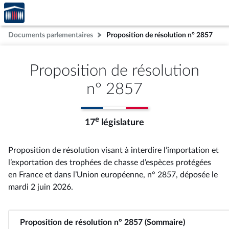
Accèder
Aller au contenu
Aller en bas de la page
à la
page
Documents parlementaires
Proposition de résolution n° 2857
d'accueil
Proposition de résolution
n° 2857
e
17
législature
Proposition de résolution visant à interdire l’importation et
l’exportation des trophées de chasse d’espèces protégées
en France et dans l’Union européenne, n° 2857
, déposée le
mardi 2 juin 2026
.
Proposition de résolution n° 2857 (Sommaire)