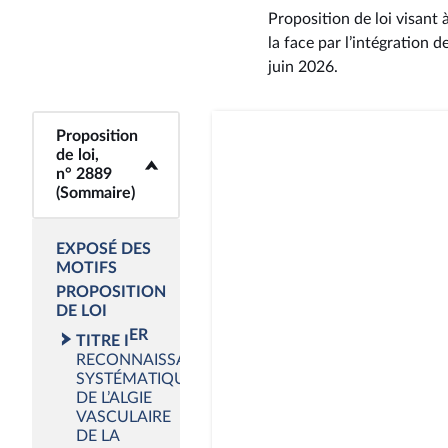
Proposition de loi visant 
la face par l’intégration d
juin 2026
.
Proposition
<b>Proposition de
de loi,
loi, n° 2889
n° 2889
(Sommaire)</b>
(Sommaire)
EXPOSÉ DES
MOTIFS
PROPOSITION
DE LOI
ER
TITRE I
RECONNAISSANCE
SYSTÉMATIQUE
DE L’ALGIE
VASCULAIRE
DE LA