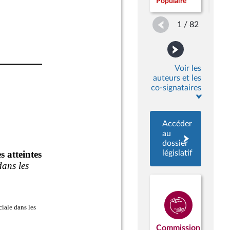
Populaire
Popu
1 / 82
Voir les
auteurs et les
co-signataires
Accéder
au
dossier
législatif
Commission