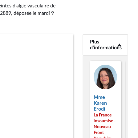
intes d’algie vasculaire de
° 2889
, déposée le mardi 9
Plus
<b>Plus
d’informations</b>
d’informations
Mme
Mm
Karen
Nad
Erodi
Abo
La France
La F
insoumise -
inso
Nouveau
Nou
Front
Fron