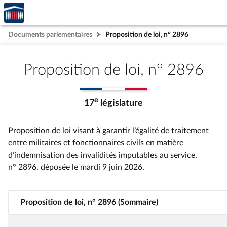
Accèder
Aller au contenu
Aller en bas de la page
à la
page
Documents parlementaires
Proposition de loi, n° 2896
d'accueil
Proposition de loi, n° 2896
e
17
législature
Proposition de loi visant à garantir l’égalité de traitement
entre militaires et fonctionnaires civils en matière
d’indemnisation des invalidités imputables au service,
n° 2896
, déposée le mardi 9 juin 2026
.
Proposition de loi, n° 2896 (Sommaire)