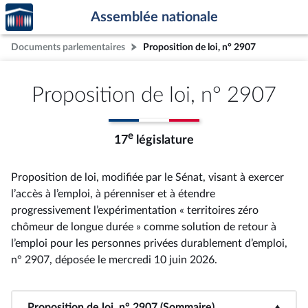
Accèder
Aller au contenu
Aller en bas de la page
Assemblée nationale
à la
page
Documents parlementaires
Proposition de loi, n° 2907
d'accueil
Proposition de loi, n° 2907
e
17
législature
Proposition de loi, modifiée par le Sénat, visant à exercer
l’accès à l’emploi, à pérenniser et à étendre
progressivement l’expérimentation « territoires zéro
chômeur de longue durée » comme solution de retour à
l’emploi pour les personnes privées durablement d’emploi,
n° 2907
, déposée le mercredi 10 juin 2026
.
Proposition de loi, n° 2907 (Sommaire)
<b>Proposition de loi, n° 2907 (Sommaire)</b>