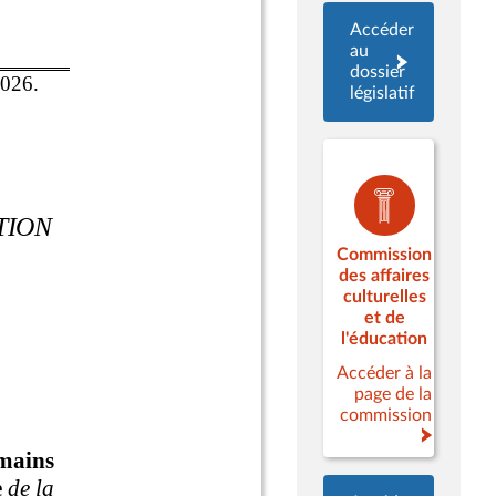
Accéder
au
dossier
législatif
Commission
des affaires
culturelles
et de
l'éducation
Accéder à la
page de la
commission