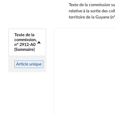
Texte de la commission su
relative à la sortie des c
territoire de la Guyane (
<b>Texte de la
Texte de la
commission,
commission,
n° 2912-A0
n° 2912-A0
(Sommaire)</b>
(Sommaire)
Article unique