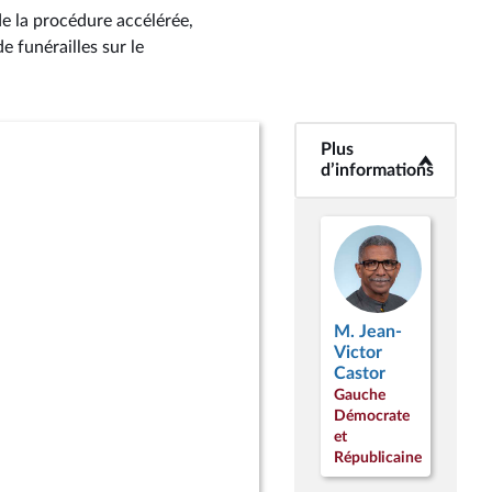
de la procédure accélérée,
e funérailles sur le
Plus
<b>Plus
d’informations</b>
d’informations
M. Jean-
Victor
Castor
Gauche
Démocrate
et
Républicaine