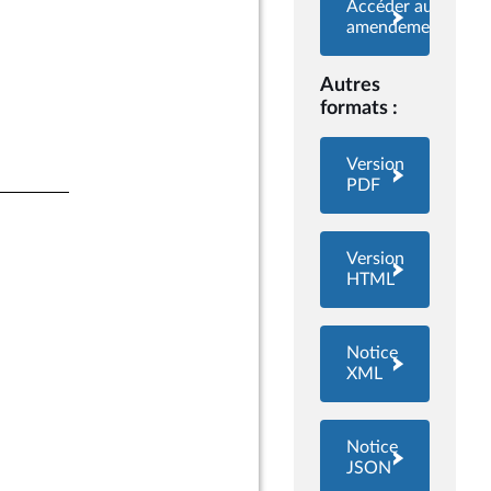
Accéder aux
amendements
Autres
formats :
Version
PDF
Version
HTML
Notice
XML
Notice
JSON